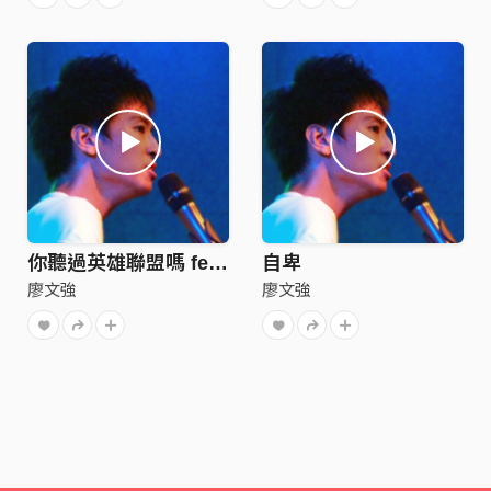
你聽過英雄聯盟嗎 feat. 利得彙
自卑
廖文強
廖文強