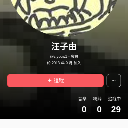
汪子由
@ziyouw1・會員
於 2013 年 9 月 加入
＋ 追蹤
音樂
粉絲
追蹤中
0
0
29