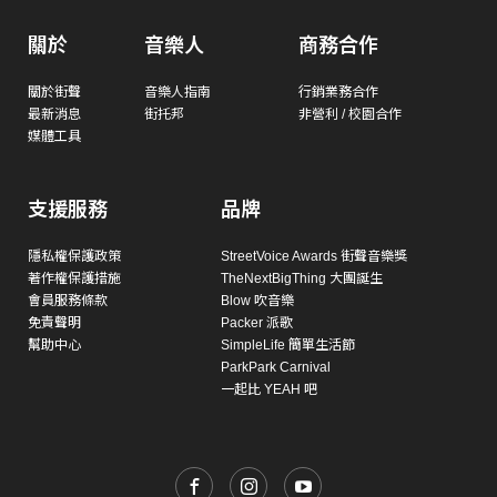
關於
音樂人
商務合作
關於街聲
音樂人指南
行銷業務合作
最新消息
街托邦
非營利 / 校園合作
媒體工具
支援服務
品牌
隱私權保護政策
StreetVoice Awards 街聲音樂獎
著作權保護措施
TheNextBigThing 大團誕生
會員服務條款
Blow 吹音樂
免責聲明
Packer 派歌
幫助中心
SimpleLife 簡單生活節
ParkPark Carnival
一起比 YEAH 吧