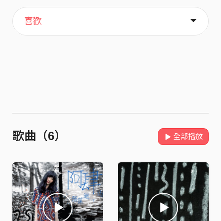
主頁
歌單
關於
喜歡
歌曲（6）
全部播放