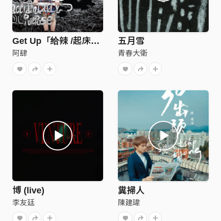
Get Up「给辣 /起床歌」
五月雪
阿肆
青春大衛
博 (live)
糞掃人
李友廷
陳建瑋