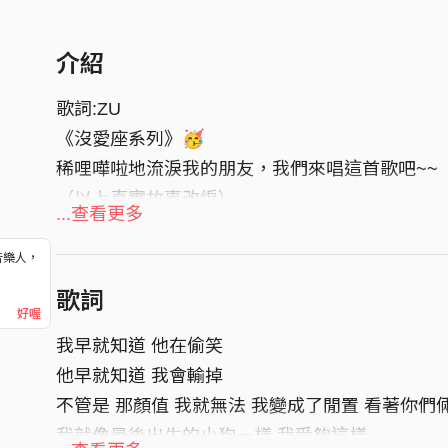
介紹
歌詞:ZU
《沒愛座系列》🥳
稀哩嘩啦地流淚我的朋友，我們來唱這首歌吧~~
（以上真實故事改編）
...查看更多
音樂人，
！
歌詞
好喔
我早就知道 他在偷笑
他早就知道 我會輸掉
不管是 那顏值 我就無法 我變成了閒置 看著你們
我就像最後出生的小狗一樣 我受夠這樣