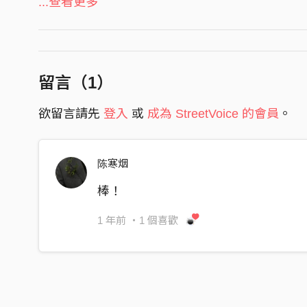
...查看更多
多希望我就這樣放開 但我放不下那2千塊
I'm very sad now you’re breaking my heart
你知不知道
留言（
1
）
剛開始我還以為我們可以直到永遠
欲留言請先
登入
或
成為 StreetVoice 的會員
。
但你的變心成了我們不是同個世界
可不 可以 說的 直接 一點
陈寒烟
Oh don’t breaking my heart
棒！
1 年前
・1 個喜歡