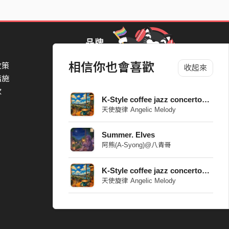
品牌
相信你也會喜歡
政策
StreetVoice Awards 街聲音樂獎
收起來
措施
TheNextBigThing 大團誕生
款
Blow 吹音樂
K-Style coffee jazz concerto_10
Packer 派歌
天使旋律 Angelic Melody
SimpleLife 簡單生活節
ParkPark Carnival
Summer. Elves
一起比 YEAH 吧
阿熊(A-Syong)@八青哥
K-Style coffee jazz concerto_02
天使旋律 Angelic Melody