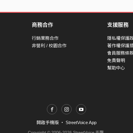
商務合作
支援服務
行銷業務合作
隱私權保護
非營利 / 校園合作
著作權保護
會員服務條
免責聲明
幫助中心
開啟手機版
・
StreetVoice App
Copyright © 2006-2026 StreetVoice 街聲.