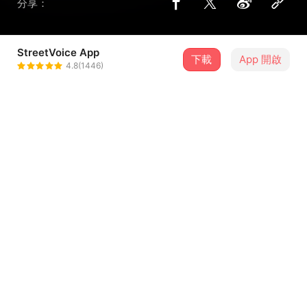
分享：
StreetVoice App
下載
App 開啟
靜流
4.8(1446)
＋ 追蹤
@ziso0517
介紹
作詞：林繼揚
作曲：林繼揚
編曲：
https://youtube.com/@acid4324?
si=uaPVe42gbGb0IYER
...查看更多
歌詞