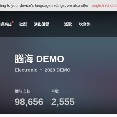
ing to your device's language settings, we also offer
English (Global
周邊商店
徵選
演出活動
派歌
吹音樂
腦海 DEMO
Electronic
・
2020 DEMO
播放次數
喜歡
98,656
2,555