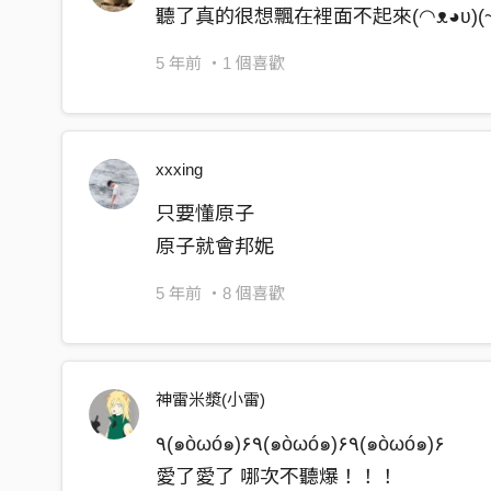
聽了真的很想飄在裡面不起來(◠ᴥ◕ʋ)(~‾
5 年前
・1 個喜歡
xxxing
只要懂原子
原子就會邦妮
5 年前
・8 個喜歡
神雷米漿(小雷)
٩(๑òωó๑)۶٩(๑òωó๑)۶٩(๑òωó๑)۶
愛了愛了 哪次不聽爆！！！