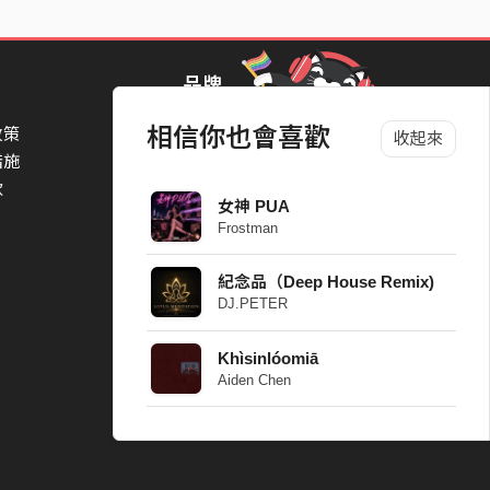
品牌
相信你也會喜歡
政策
StreetVoice Awards 街聲音樂獎
收起來
措施
TheNextBigThing 大團誕生
款
Blow 吹音樂
女神 PUA
Packer 派歌
Frostman
SimpleLife 簡單生活節
ParkPark Carnival
紀念品（Deep House Remix)
一起比 YEAH 吧
DJ.PETER
Khìsinlóomiā
Aiden Chen