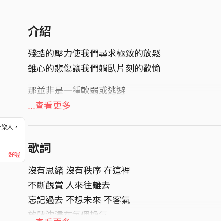
介紹
殘酷的壓力使我們尋求極致的放鬆
錐心的悲傷讓我們躺臥片刻的歡愉
那並非是一種軟弱或逃避
只是那些美好的時光
...查看更多
使我們懂得了生命中
音樂人，
什麼值得被慶祝 被紀念
！
歌詞
被留在我們的腦海
好喔
沒有思緒 沒有秩序 在這裡
片刻的休憩 完完全全的 Chill 過之後
不斷觀賞 人來往離去
再一次重新出發吧
忘記過去 不想未來 不客氣
完整版MV:
放肆沈浸在每個換氣