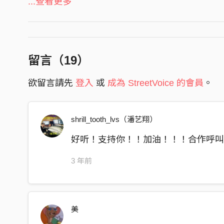
...查看更多
https://www.youtube.com/watch?v=r6bB2grz
別想問我 昨天的 問題
我們在這 醒著的 夢裡
放大光圈 加速呼吸
留言（
19
）
也許我 才看見真理
欲留言請先
登入
或
成為 StreetVoice 的會員
。
我想你是一片海 (HIGH)
席捲了我的腦海 (HIGH)
每個心跳動作都讓你我飄浮起來 OH
shrill_tooth_lvs（潘艺翔）
我想你是一片海
好听！支持你！！加油！！！合作呼叫panx
拯救了我的腦海 ＯH
每分每秒讓我明白就是現在
3 年前
不想離開
能不能 都學不乖 ＯＨ~
請你不要離開
美