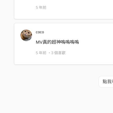
5 年前
coco
MV真的超神嗚嗚嗚嗚
5 年前
・3 個喜歡
點我