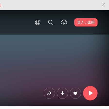
)
.
登入 / 註冊