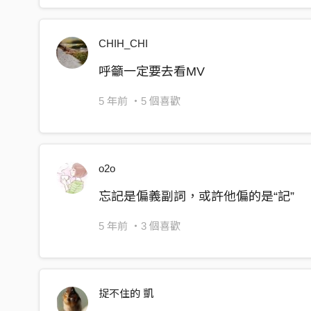
CHIH_CHI
呼籲一定要去看MV
5 年前
・5 個喜歡
o2o
忘記是偏義副詞，或許他偏的是“記”
5 年前
・3 個喜歡
捉不住的 凱