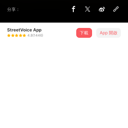
分享：
StreetVoice App
下載
App 開啟
張凱傑
4.8(1446)
＋ 追蹤
@zhangkaijie19
歌詞
【Intro】
Now-now-now-now you're getting tips
That’s no-no
Eason vibes
...查看更多
【Hook】
別在我的面前裝得很懂心情 that’s no-no