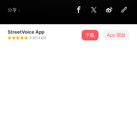
分享：
StreetVoice App
下載
App 開啟
黃宇睿
4.8(1446)
＋ 追蹤
@yurayhuang
介紹
credit（全部）:黃宇睿
歌詞
這是沒有提供歌詞的歌曲