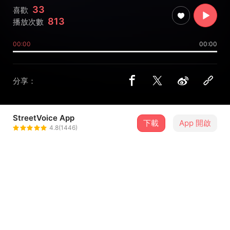
33
喜歡
813
播放次數
00:00
00:00
分享：
StreetVoice App
下載
App 開啟
永喬 Yung Chiao
4.8(1446)
＋ 追蹤
@yung_chiao
介紹
階級這件事，我們每天都會遇到，卻沒有人好好認真去談，