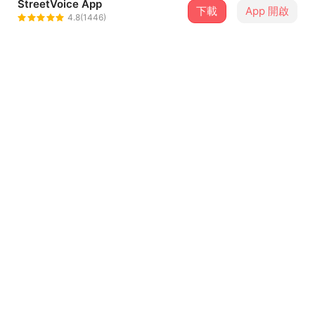
StreetVoice App
下載
App 開啟
Green Father-比杰
4.8(1446)
＋ 追蹤
@yoyo1998
介紹
妳的幸福不用等我功成名就，因為不管有沒有功成名就我都
會給妳所有。
詞曲:比杰
編曲:比杰
...查看更多
混音:比杰
封面:比杰
歌詞
instagram
https://www.instagram.com/green_father_bj/
歌詞: