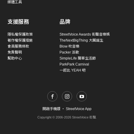
媒體工具
支援服務
品牌
隱私權保護政策
StreetVoice Awards 街聲音樂獎
著作權保護措施
TheNextBigThing 大團誕生
會員服務條款
Blow 吹音樂
免責聲明
Packer 派歌
幫助中心
SimpleLife 簡單生活節
ParkPark Carnival
一起比 YEAH 吧
開啟手機版
・
StreetVoice App
Copyright © 2006-2026 StreetVoice 街聲.