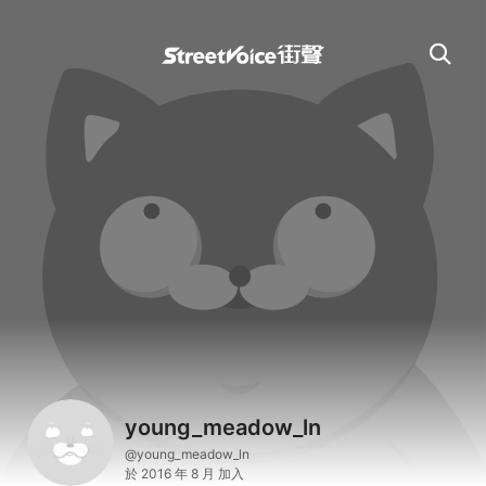
young_meadow_ln
@young_meadow_ln
於 2016 年 8 月 加入