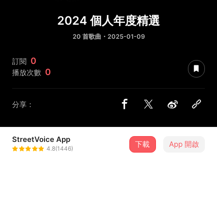
2024 個人年度精選
20 首歌曲・2025-01-09
0
訂閱
0
播放次數
分享：
StreetVoice App
下載
App 開啟
ISOGAI68
4.8(1446)
＋ 追蹤
@yijun0608