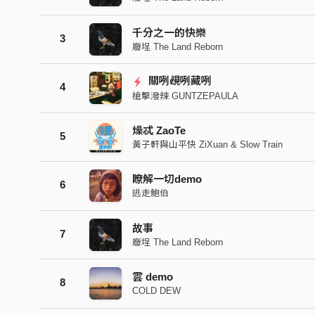
千分之一的快樂
3
廢埕 The Land Reborn
關咧覕咧藏咧
4
槍擊潑辣 GUNTZEPAULA
燥忒 ZaoTe
5
黃子軒與山平快 ZiXuan & Slow Train
瞭解一切demo
6
逃走鮑伯
故事
7
廢埕 The Land Reborn
雲 demo
8
COLD DEW