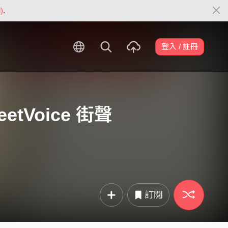
)
.
登入 / 註冊
eetVoice 街聲
訂閱