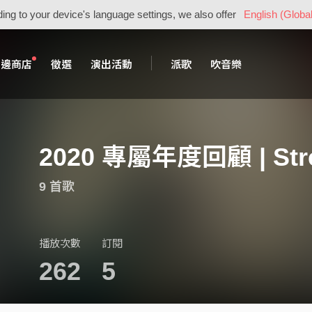
ing to your device's language settings, we also offer
English (Global
周邊商店
徵選
演出活動
派歌
吹音樂
2020 專屬年度回顧 | Str
9 首歌
播放次數
訂閱
262
5