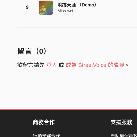
浪跡天涯 （Demo）
9
Miss wei
留言（
0
）
欲留言請先
登入
或
成為 StreetVoice 的會員
。
商務合作
支援服務
行銷業務合作
隱私權保護