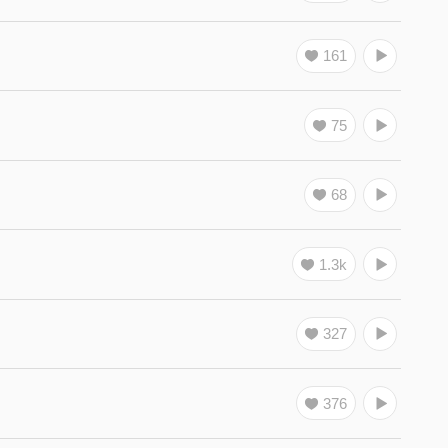
161
75
68
1.3k
327
376