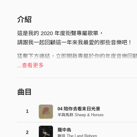
介紹
這是我的 2020 年度街聲專屬歌單，
請跟我一起回顧這一年來我最愛的那些音樂吧！
猛擊下方連結，立即開啟專屬於你的年度音樂回
https://streetvoice.com/annualreport/2020/
...查看更多
曲目
04 陪你去看末日光景
1
羊與馬群 Sheep & Horses
籠中鳥
2
廢埕 The Land Reborn