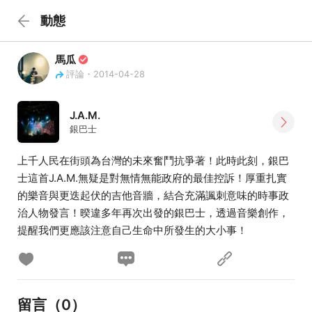
動態
馬瓜
評論・2014-04-28
J.A.M.
銀巴士
上千人民在街頭為台灣的未來奮鬥抗爭著！此時此刻，銀巴
士這首J.A.M.無疑是對無情無能政府的最佳控訴！厚重扎實
的樂音與更迭起伏的吉他音牆，結合充滿諷刺意味的時事政
治人物發言！暌違多年再次出發的銀巴士，透過音樂創作，
提醒我們更應該注意自己生命中所發生的大小事！
留言（
0
）