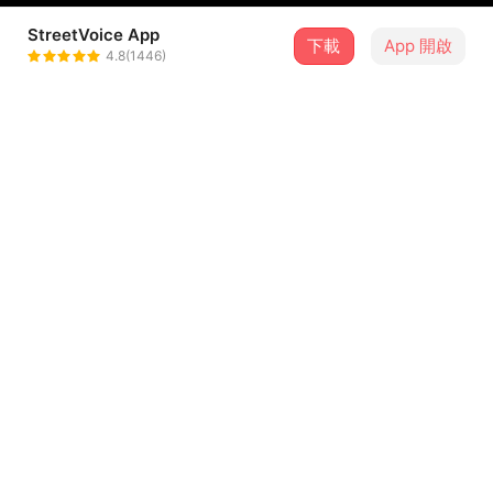
StreetVoice App
下載
App 開啟
荷荷 HerHer
4.8(1446)
＋ 追蹤
@yellow_lime
介紹
這一首兒歌給精力有點旺盛的小星星們。
歌詞：荷荷HerHer
製作：荷荷HerHer /AI
...查看更多
歌詞
一顆兩顆三顆小星星