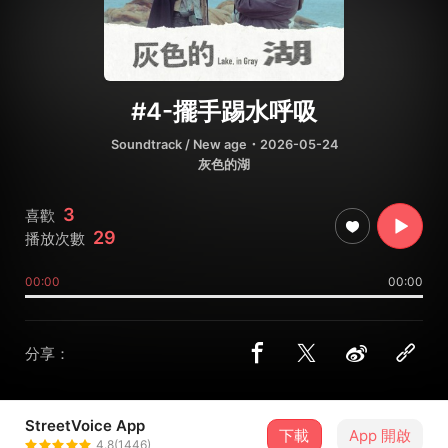
#4-擺手踢水呼吸
Soundtrack / New age
・2026-05-24
灰色的湖
3
喜歡
29
播放次數
00:00
00:00
分享：
StreetVoice App
下載
App 開啟
丹驢猴
4.8(1446)