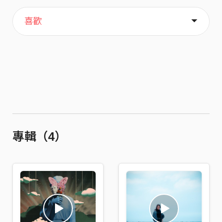
主頁
歌單
關於
喜歡
專輯（4）