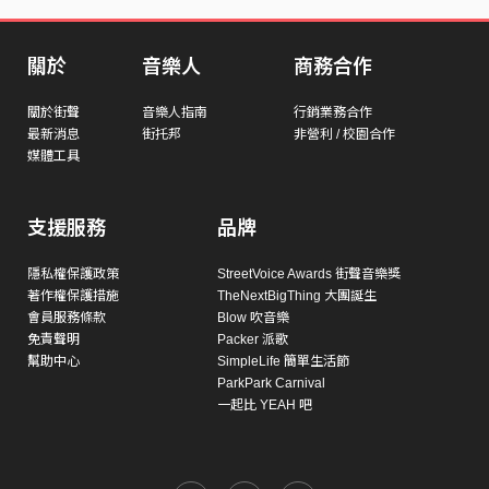
關於
音樂人
商務合作
關於街聲
音樂人指南
行銷業務合作
最新消息
街托邦
非營利 / 校園合作
媒體工具
支援服務
品牌
隱私權保護政策
StreetVoice Awards 街聲音樂獎
著作權保護措施
TheNextBigThing 大團誕生
會員服務條款
Blow 吹音樂
免責聲明
Packer 派歌
幫助中心
SimpleLife 簡單生活節
ParkPark Carnival
一起比 YEAH 吧