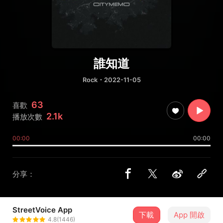
誰知道
Rock
・2022-11-05
63
喜歡
2.1k
播放次數
00:00
00:00
分享：
StreetVoice App
下載
App 開啟
CITYMEMO 城市被忘錄
4.8(1446)