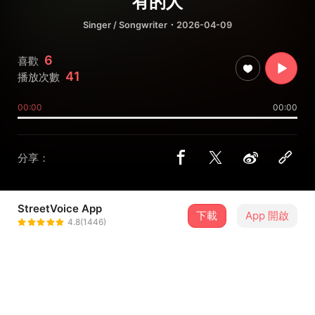
有的人
Singer / Songwriter
・2026-04-09
6
喜歡
41
播放次數
00:00
00:00
分享：
StreetVoice App
下載
App 開啟
王曉敏 Shelby Wang
4.8(1446)
＋ 追蹤
@xiaominshelby