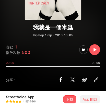
我就是一個米蟲
Hip hop / Rap
・2010-10-05
1
喜歡
500
播放次數
00:00
00:00
分享：
StreetVoice App
下載
App 開啟
FIGHTER CHEN
4.8(1446)
＋ 追蹤
@x00x93