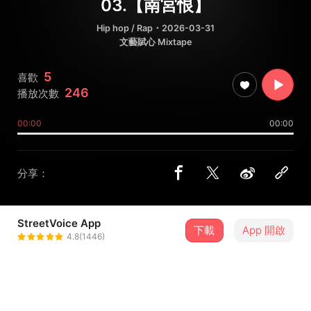
03.【南宮恨】
Hip hop / Rap
・2026-03-31
文藝賦心 Mixtape
5
喜歡
246
播放次數
00:00
00:00
分享：
StreetVoice App
下載
App 開啟
W-Wen
4.8(1446)
＋ 追蹤
@wwenundaciuaka