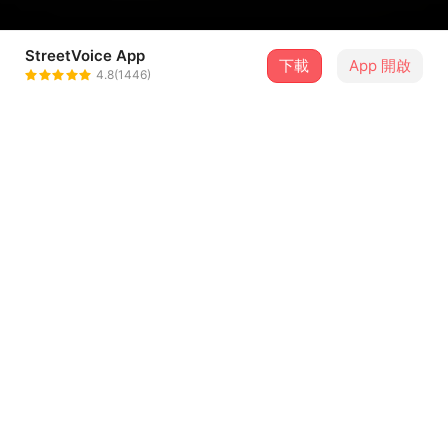
StreetVoice App
下載
App 開啟
William Bird
4.8(1446)
＋ 追蹤
@wweibird
介紹
許久未po歌 這是前陣子 想要幫別的男歌手寫的歌
但似乎弄完...難度太高
非常認真的弄合音跟一些鬼東西 弄到頭昏眼花
...查看更多
最後才想到：不過就是個Demo...幹嘛跟自己過不去
所以後面亂唱一通 一次ok 毫無修改的動力... 大家將就一下
歌詞