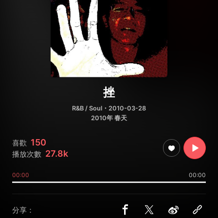
挫
R&B / Soul
・2010-03-28
2010年 春天
150
喜歡
27.8k
播放次數
00:00
00:00
分享：