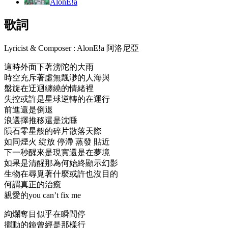
AlonE!a
歌詞
Lyricist & Composer : AlonE!a 阿洛尼亞
這時外面下著滂陀的大雨
時空充斥著虛無飄渺的人海與
盤旋在迂迴纏繞的情緒裡
失控或許是星球逆轉的在運行
前進還是倒退
浪選擇推移還是沈睡
隕石零星般的碎片散落天際
如同煙火 綻放 停滯 蒸發 貼近
下一秒醒來是現實還是在夢境
如果是清醒那為何始終顯示幻影
生物在尋覓著什麼或許也沒目的
何謂真正的治癒
親愛的you can’t fix me
絢爛奪目似乎在瞬間停
擺動的鐘曾經是那樣行