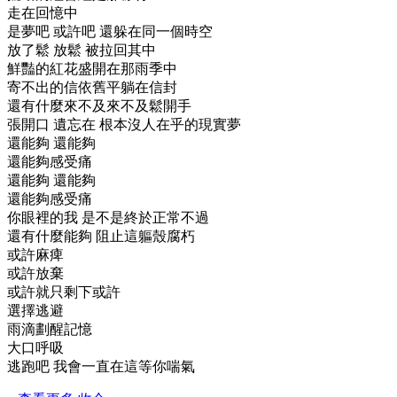
走在回憶中
是夢吧 或許吧 還躲在同一個時空
放了鬆 放鬆 被拉回其中
鮮豔的紅花盛開在那雨季中
寄不出的信依舊平躺在信封
還有什麼來不及來不及鬆開手
張開口 遺忘在 根本沒人在乎的現實夢
還能夠 還能夠
還能夠感受痛
還能夠 還能夠
還能夠感受痛
你眼裡的我 是不是終於正常不過
還有什麼能夠 阻止這軀殼腐朽
或許麻痺
或許放棄
或許就只剩下或許
選擇逃避
雨滴劃醒記憶
大口呼吸
逃跑吧 我會一直在這等你喘氣