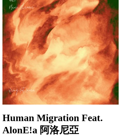
Human Migration Feat.
AlonE!a 阿洛尼亞