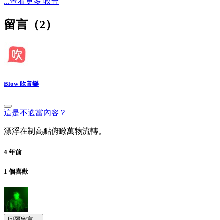
...查看更多
收合
留言（
2
）
Blow 吹音樂
這是不適當內容？
漂浮在制高點俯瞰萬物流轉。
4 年前
1 個喜歡
回覆留言...