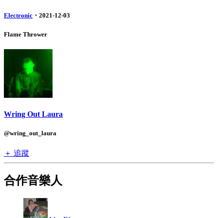
Electronic
・2021-12-03
Flame Thrower
Wring Out Laura
@wring_out_laura
＋ 追蹤
合作音樂人