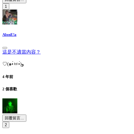
1
AlonE!a
這是不適當內容？
♡(๑•̀ㅂ•́)و
4 年前
2 個喜歡
回覆留言...
2