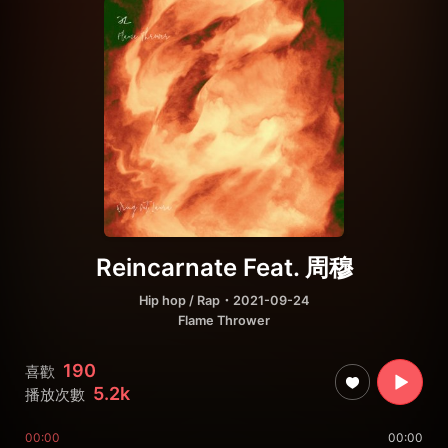
Reincarnate Feat. 周穆
Hip hop / Rap
・2021-09-24
Flame Thrower
190
喜歡
5.2k
播放次數
00:00
00:00