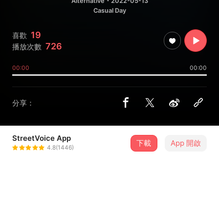
Alternative
・2022-05-13
Casual Day
19
喜歡
726
播放次數
00:00
00:00
分享：
StreetVoice App
下載
App 開啟
The Whisperer
4.8(1446)
＋ 追蹤
@winter_moon_sv
歌詞