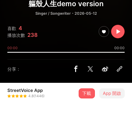
軀殼人生demo version
Singer / Songwriter
・2026-05-12
4
喜歡
238
播放次數
00:00
00:00
分享：
StreetVoice App
下載
App 開啟
陳鈺羲
4.8(1446)
＋ 追蹤
@william810