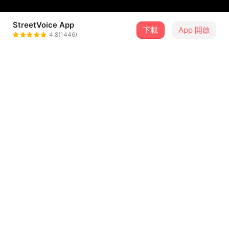
StreetVoice App
下載
App 開啟
陳鈺羲
4.8(1446)
＋ 追蹤
@william810
介紹
詞曲Creator：陳鈺羲
製作人Producer：陳鈺羲
鋼琴Piano：小尾巴（曾禹翔）
弦樂編寫Strings Arrangement ：林孟萱
貝斯Bass: 櫻木（王立偉）
...查看更多
爵士鼓Drums: 陳鈺羲
古典吉他Classical Guitar: 陳鈺羲
歌詞
混音師Mixing Engineer ：陳仕桓