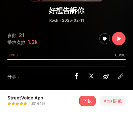
好想告訴你
Rock
・2025-02-11
21
喜歡
1.2k
播放次數
00:00
00:00
分享：
StreetVoice App
下載
App 開啟
王立 wanglee
4.8(1446)
＋ 追蹤
@wangleewangleeno1