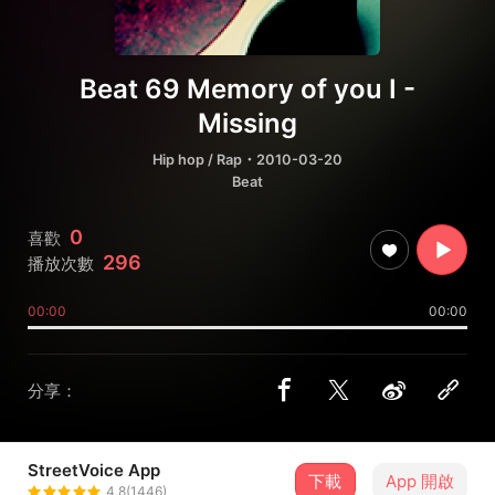
Beat 69 Memory of you I -
Missing
Hip hop / Rap
・2010-03-20
Beat
0
喜歡
296
播放次數
00:00
00:00
分享：
StreetVoice App
下載
App 開啟
MC-E
4.8(1446)