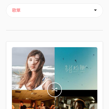
主頁
喜歡
關於
歌單