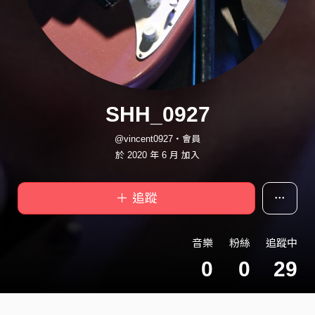
SHH_0927
@vincent0927・會員
於 2020 年 6 月 加入
＋ 追蹤
音樂
粉絲
追蹤中
0
0
29