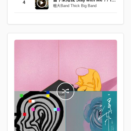
4
粗大Band Thick Big Band