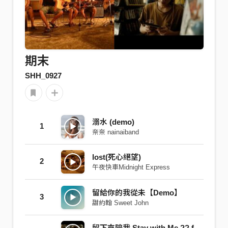
期末
SHH_0927
溺水 (demo)
1
奈奈 nainaiband
lost(死心絕望)
2
午夜快車Midnight Express
留給你的我從未【Demo】
3
甜約翰 Sweet John
留下來陪我 Stay with Me ?? feat.伍悅