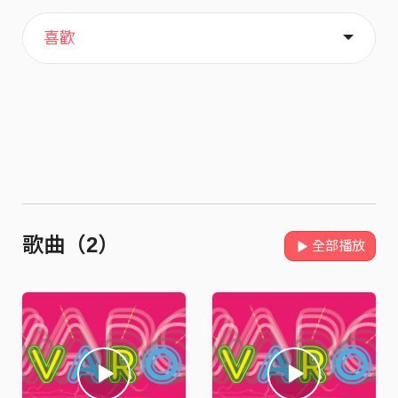
主頁
音樂
關於
喜歡
歌曲（2）
全部播放