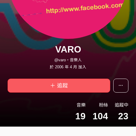
VARO
@varo・音樂人
於 2006 年 4 月 加入
＋ 追蹤
音樂
粉絲
追蹤中
19
104
23