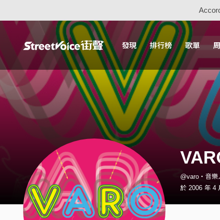
Accord
發現
排行榜
歌單
VAR
@varo・音樂
於 2006 年 4