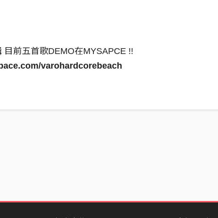
 目前五首歌DEMO在MYSAPCE !!
pace.com/varohardcorebeach