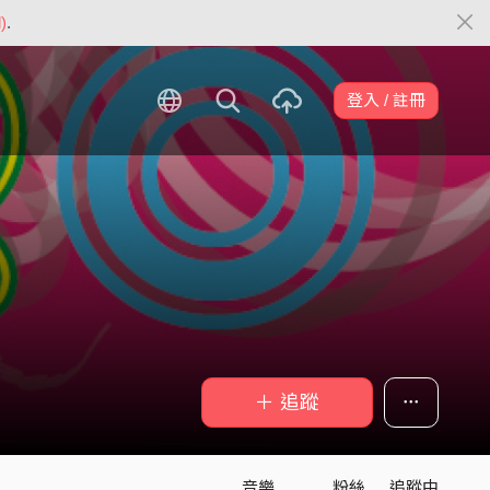
)
.
登入 / 註冊
＋ 追蹤
音樂
粉絲
追蹤中