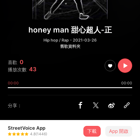
honey man 甜心超人-正
Hip hop / Rap
・2021-03-26
舊歌資料夾
0
喜歡
43
播放次數
00:00
00:00
分享：
StreetVoice App
下載
App 開啟
EAL
4.8(1446)
＋ 追蹤
@uiop8621