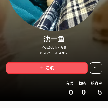
沈一鱼
@tjjx8qjzjk・會員
於 2024 年 4 月 加入
＋ 追蹤
音樂
粉絲
追蹤中
0
0
5