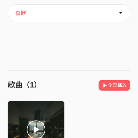
主頁
歌單
關於
喜歡
歌曲（1）
全部播放