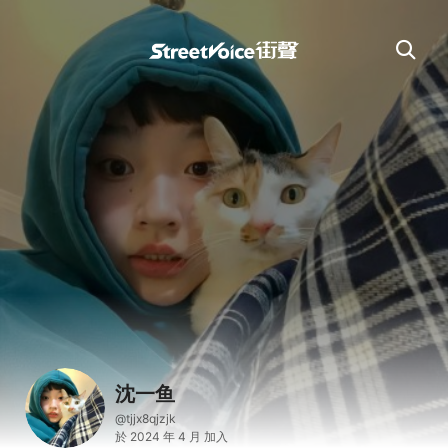
沈一鱼
@tjjx8qjzjk
於 2024 年 4 月 加入