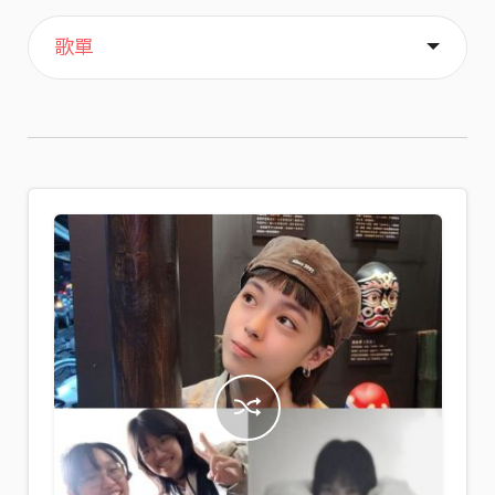
主頁
喜歡
關於
歌單