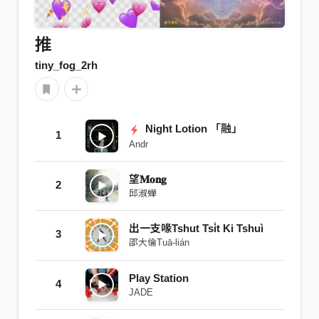
推
tiny_fog_2rh
Night Lotion 「融」
1
Andr
望𝐌𝐨𝐧𝐠
2
邱淑蟬
出一支喙Tshut Tsi̍t Ki Tshuì
3
邵大倫Tuā-lián
Play Station
4
JADE