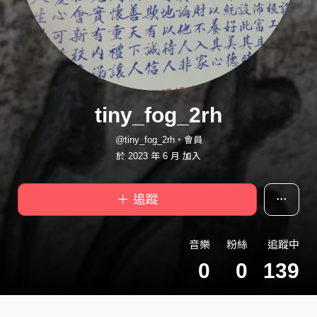
tiny_fog_2rh
@tiny_fog_2rh・會員
於 2023 年 6 月 加入
＋ 追蹤
音樂
粉絲
追蹤中
0
0
139