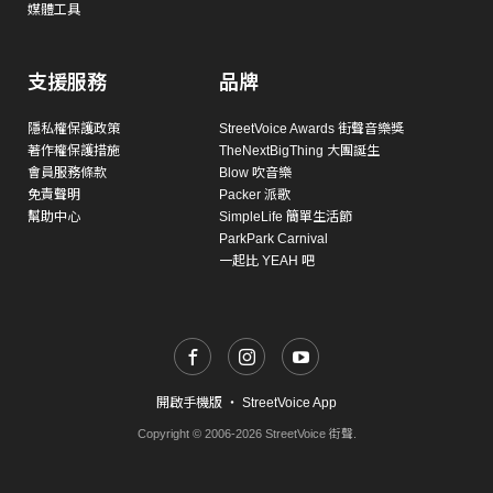
媒體工具
支援服務
品牌
隱私權保護政策
StreetVoice Awards 街聲音樂獎
著作權保護措施
TheNextBigThing 大團誕生
會員服務條款
Blow 吹音樂
免責聲明
Packer 派歌
幫助中心
SimpleLife 簡單生活節
ParkPark Carnival
一起比 YEAH 吧
開啟手機版
・
StreetVoice App
Copyright © 2006-2026 StreetVoice 街聲.