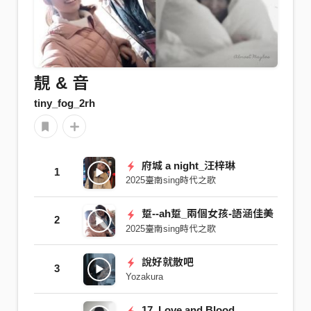
靚 & 音
tiny_fog_2rh
府城 a night_汪梓琳
1
2025臺南sing時代之歌
踅--ah踅_兩個女孩-語涵佳美
2
2025臺南sing時代之歌
說好就散吧
3
Yozakura
17. Love and Blood