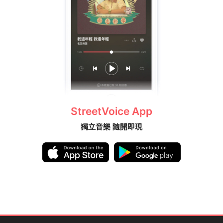
StreetVoice App
獨立音樂 隨開即現