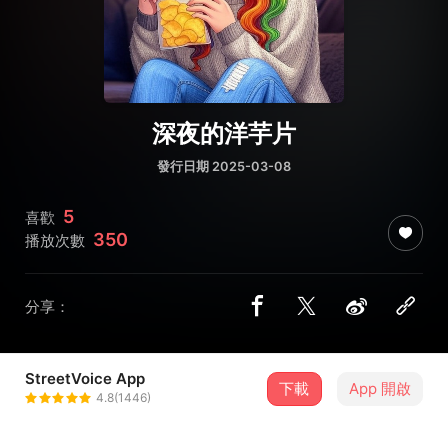
深夜的洋芋片
發行日期 2025-03-08
5
喜歡
350
播放次數
分享：
StreetVoice App
下載
App 開啟
二月February
4.8(1446)
＋ 追蹤
@timch7124