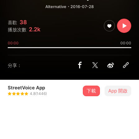
Alternative
・2016-07-28
38
喜歡
2.2k
播放次數
00:00
00:00
分享：
StreetVoice App
下載
App 開啟
the MASH
4.8(1446)
＋ 追蹤
@theMASH
歌詞