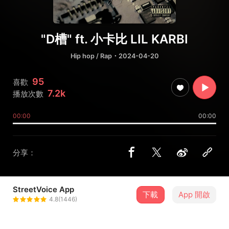
"D槽" ft. 小卡比 LIL KARBI
Hip hop / Rap
・2024-04-20
95
喜歡
7.2k
播放次數
00:00
00:00
分享：
StreetVoice App
下載
App 開啟
賴奕泓
4.8(1446)
＋ 追蹤
@ted78247820