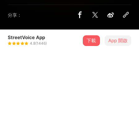
分享：
StreetVoice App
下載
App 開啟
太师
4.8(1446)
＋ 追蹤
@taishi
介紹
全新demo《热气球》
词/曲：太师
封面设计：Touma
...查看更多