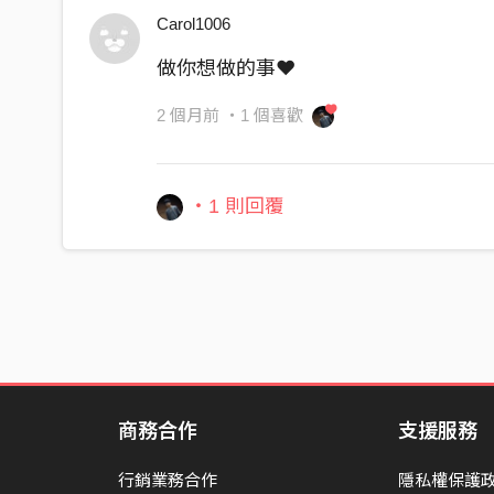
Carol1006
走到現在靠的不只是盲目的努力
做你想做的事❤️
不僅是創作生活好多問題需要處理
賭的是能在舞台上唱到最後一口氣
2 個月前
・1 個喜歡
身後也有兄弟從不怕被偷襲
對於不合理我都想抗議
・1 則回覆
許多聲音都在勸我放棄
但我到現在依舊沒忘記
是初心讓我擁有了抗體
所以要
聽 聽你心裡的聲音
想想你開始的曾經
你是多麼想要達成那個夢
商務合作
支援服務
從小我就待在浴室裡面唱
行銷業務合作
隱私權保護