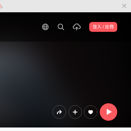
)
.
登入 / 註冊