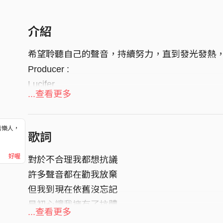
介紹
希望聆聽自己的聲音，持續努力，直到發光發熱
Producer :
Lucifer
...查看更多
音樂人，
歌詞
！
好喔
對於不合理我都想抗議
許多聲音都在勸我放棄
但我到現在依舊沒忘記
是初心讓我擁有了抗體
...查看更多
所以要