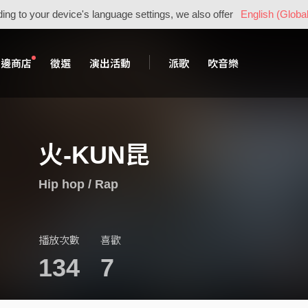
ing to your device's language settings, we also offer
English (Global
周邊商店
徵選
演出活動
派歌
吹音樂
火-KUN昆
Hip hop / Rap
播放次數
喜歡
134
7