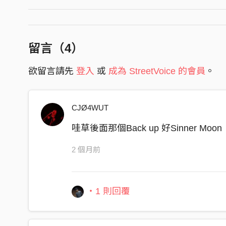
聽 聽你心裡的聲音
想想你開始的曾經
你是多麼想要達成那個夢
留言（
4
）
命運的齒輪開始轉動
欲留言請先
登入
或
成為 StreetVoice 的會員
。
儘管一開始沒有觀眾
音樂地位沒人能撼動
CJØ4WUT
把故事透過鼓點傳送
留下的不僅是音樂更是生活
哇草後面那個Back up 好Sinner Moon
相信堅持下去就已經快要看到成果
2 個月前
當他們說
不如找個安穩的工作
・1 則回覆
何必要為了不確定的目的地拼搏
可是我
我真的享受站在舞台上表演