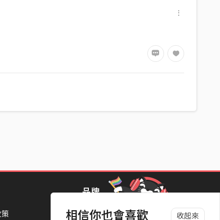
品牌
相信你也會喜歡
政策
StreetVoice Awards 街聲音樂獎
收起來