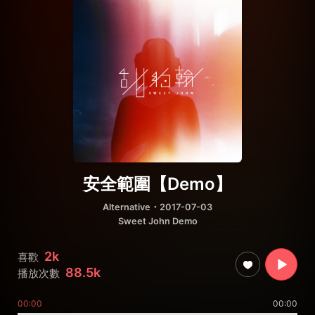
安全範圍【Demo】
Alternative
・2017-07-03
Sweet John Demo
2k
喜歡
88.5k
播放次數
00:00
00:00