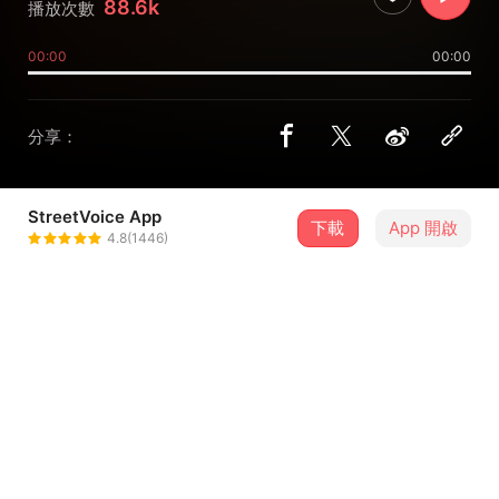
88.6k
播放次數
00:00
00:00
分享：
StreetVoice App
下載
App 開啟
甜約翰 Sweet John
4.8(1446)
＋ 追蹤
@sweetjohnband
8 月
2026年濱海搖滾音樂祭-8/16
16
13:10．臺中市・MITSUI OUTLET PARK 台中港