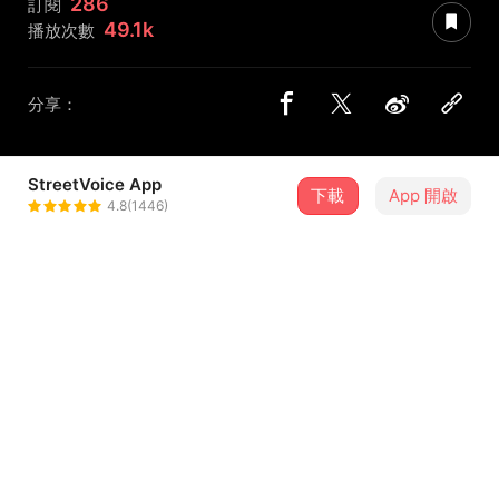
286
訂閱
49.1k
播放次數
分享：
StreetVoice App
下載
App 開啟
SV 音樂
4.8(1446)
＋ 追蹤
@svmusic
介紹
人生邁入不同的階段，一起練習放下那些過往。
告別黑暗才能迎來曙光，是吧？