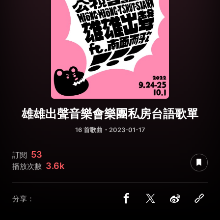
雄雄出聲音樂會樂團私房台語歌單
16 首歌曲・2023-01-17
53
訂閱
3.6k
播放次數
分享：