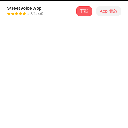
StreetVoice App
下載
App 開啟
SV 音樂
4.8(1446)
＋ 追蹤
@svmusic
介紹
邀請眾多以台語創作的音樂人共襄盛舉，推薦他們的私房台
語歌單，包含：Theseus 忒修斯、王彙筑 Hui Chu Wang、
青虫aoi、風籟坊、淺堤⋯⋯等，邀請你一起「雄雄出聲」，
用台語唱出咱的心聲！
...查看更多
✧ 𝐅𝐨𝐥𝐥𝐨𝐰 雄雄出聲的第一手消息 ✧
https://pse.is/4a8eff
✧ 追蹤 台台𝐝𝐞𝐫 𝐈𝐆 ✧
https://instagram.com/taitaider?
曲目
igshid=YmMyMTA2M2Y=
✧ 雄雄出聲音樂會官網 ✧