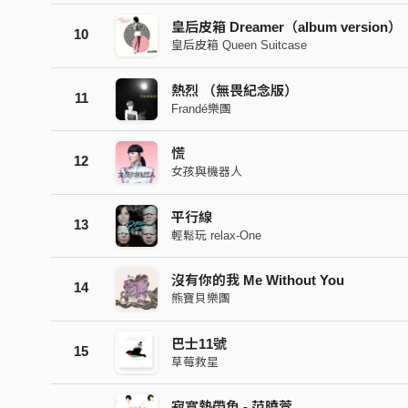
皇后皮箱 Dreamer（album version）
10
皇后皮箱 Queen Suitcase
熱烈 （無畏紀念版）
11
Frandé樂團
慌
12
女孩與機器人
平行線
13
輕鬆玩 relax-One
沒有你的我 Me Without You
14
熊寶貝樂團
巴士11號
15
草莓救星
寂寞熱帶魚 - 范曉萱