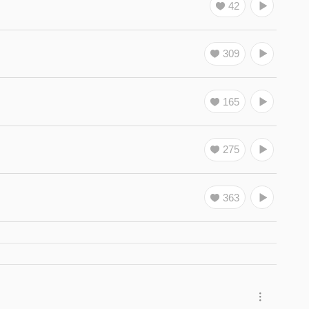
42
309
165
275
363