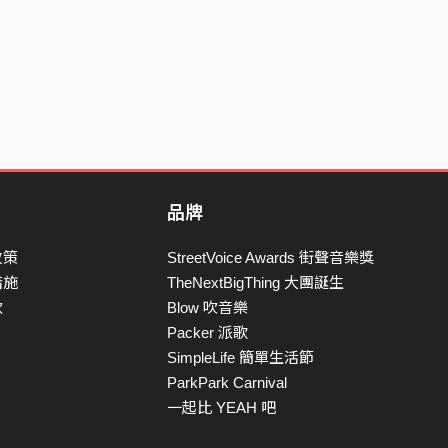
品牌
政策
StreetVoice Awards 街聲音樂獎
措施
TheNextBigThing 大團誕生
款
Blow 吹音樂
Packer 派歌
SimpleLife 簡單生活節
ParkPark Carnival
一起比 YEAH 吧