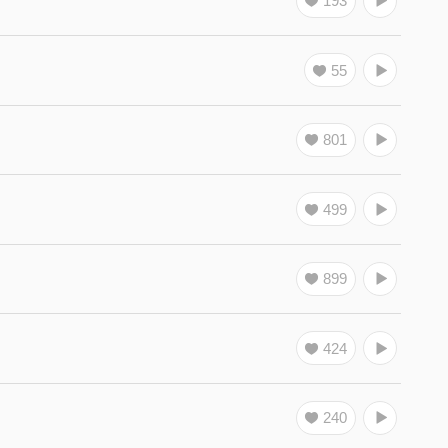
193
55
801
499
899
424
240