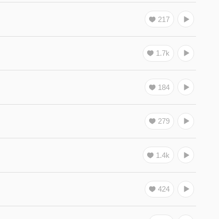
217
1.7k
184
279
1.4k
424