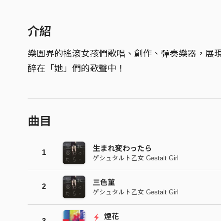
介紹
樂團界的搖滾女孩們歌唱、創作、彈奏樂器，展
醉在「她」們的歌聲中！
曲目
生まれ変わったら
1
ゲシュタルト乙女 Gestalt Girl
三色菫
2
ゲシュタルト乙女 Gestalt Girl
煙花
3