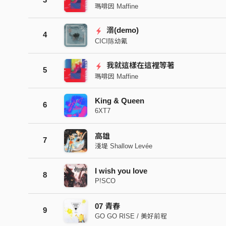
瑪啡因 Maffine
溺(demo)
4
CICI陈幼氰
我就這樣在這裡等著
5
瑪啡因 Maffine
King & Queen
6
6XT7
高雄
7
淺堤 Shallow Levée
I wish you love
8
P!SCO
07 青春
9
GO GO RISE / 美好前程