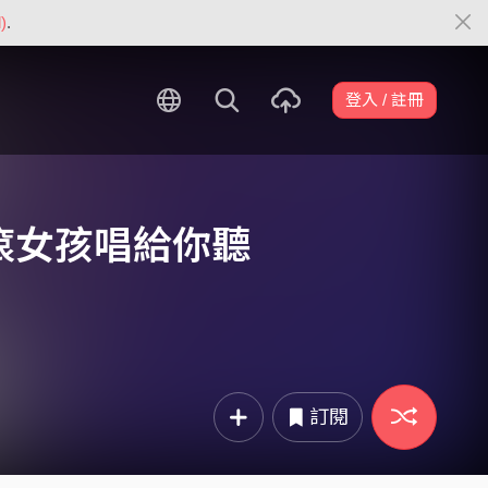
)
.
登入 / 註冊
滾女孩唱給你聽
訂閱