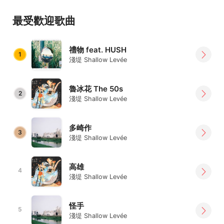
定。
最受歡迎歌曲
2017 年發行 EP《湯與海》，舉辦巡迴演出，於台北、高
雄、香港創下佳績。而後便多次受邀登上高雄大港 開唱、韓
禮物 feat. HUSH
國 Greenplugged、Stepping Stone、新加坡華藝節等海內
1
淺堤 Shallow Levée
外指標性音樂節演出。2019 年舉辦 《陷眠》台灣巡迴，全
場次完售，受媒體廣大報導關注。2020 年發行首張完整專
魯冰花 The 50s
輯《不完整的村莊》，入圍 第十一屆金音創作獎最佳搖滾專
2
淺堤 Shallow Levée
輯獎，並達成台北 Legacy 專場演唱會千人完售里程碑。
電吉他、主唱 Electric Guitar & Lead Vocal：依玲 Yi-Ling
多崎作
3
電吉他 Electric Guitar：紅茶 Hong Cha
淺堤 Shallow Levée
貝斯 Electric Bass：方博 Patrick Fang
鼓 Drums：堂軒 Sam Huang
高雄
4
淺堤 Shallow Levée
怪手
5
淺堤 Shallow Levée