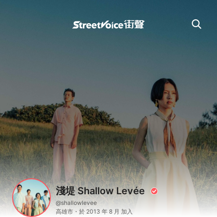
淺堤 Shallow Levée
@shallowlevee
高雄市・於 2013 年 8 月 加入