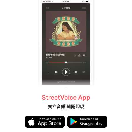
StreetVoice App
獨立音樂 隨開即現