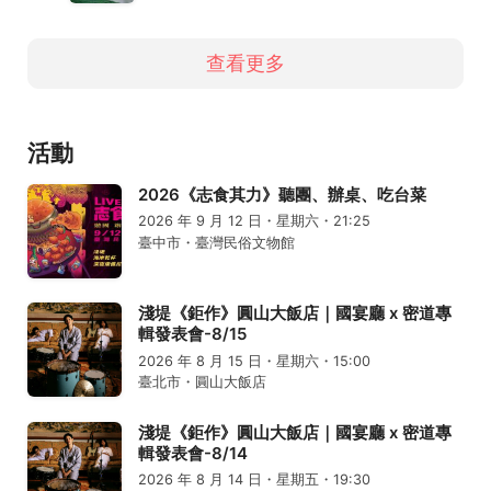
查看更多
活動
2026《志食其力》聽團、辦桌、吃台菜
2026 年 9 月 12 日・星期六・21:25
臺中市・臺灣民俗文物館
淺堤《鉅作》圓山大飯店｜國宴廳 x 密道專
輯發表會-8/15
2026 年 8 月 15 日・星期六・15:00
臺北市・圓山大飯店
淺堤《鉅作》圓山大飯店｜國宴廳 x 密道專
輯發表會-8/14
2026 年 8 月 14 日・星期五・19:30