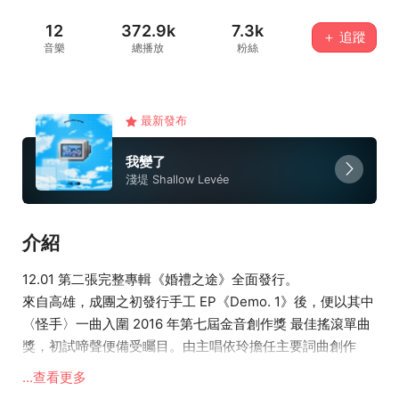
12
372.9k
7.3k
＋ 追蹤
音樂
總播放
粉絲
最新發布
我變了
淺堤 Shallow Levée
介紹
12.01 第二張完整專輯《婚禮之途》全面發行。
來自高雄，成團之初發行手工 EP《Demo. 1》後，便以其中
〈怪手〉一曲入圍 2016 年第七屆金音創作獎 最佳搖滾單曲
獎，初試啼聲便備受矚目。由主唱依玲擔任主要詞曲創作
者，使用華語與台語書寫，歌詞多取 材自對社會的細膩觀察
...查看更多
與對自我的探索內省，展現獨特詩意且深藏寓意，溫暖而堅