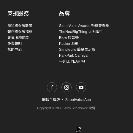
支援服務
品牌
隱私權保護政策
StreetVoice Awards 街聲音樂獎
著作權保護措施
TheNextBigThing 大團誕生
會員服務條款
Blow 吹音樂
免責聲明
Packer 派歌
幫助中心
SimpleLife 簡單生活節
ParkPark Carnival
一起比 YEAH 吧
開啟手機版
・
StreetVoice App
Copyright © 2006-2026 StreetVoice 街聲.