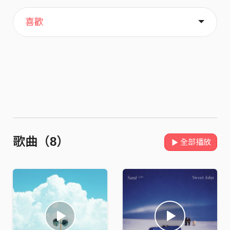
主頁
歌單
關於
喜歡
歌曲（8）
全部播放