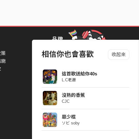
品牌
相信你也會喜歡
政策
StreetVoice Awards 街聲音樂獎
收起來
措施
TheNextBigThing 大團誕生
款
Blow 吹音樂
這首歌送給你40s
Packer 派歌
L.C老蕭
SimpleLife 簡單生活節
ParkPark Carnival
沒熟的香蕉
一起比 YEAH 吧
CJC
惡少棍
ソビ soby