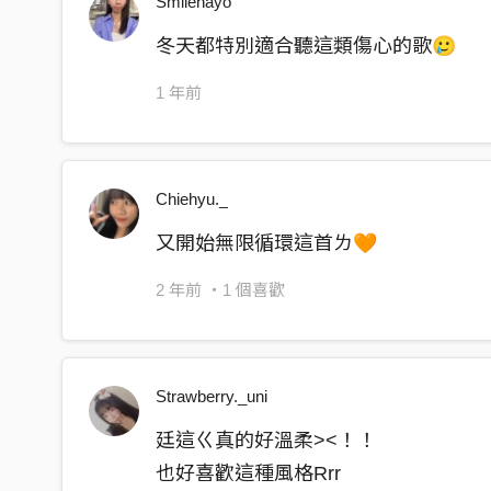
Smilenayo
你從不要求太多 心卻被我輕易踩破
冬天都特別適合聽這類傷心的歌🥲
誰把心頭上了把鎖 誰讓一切重新來過
1 年前
就當是我太慢懂
像瓶中信流太久
像有些旋律總是跟不上伴奏
Chiehyu._
還想當你的愛寵
又開始無限循環這首ㄌ🧡
還想把你的愛寵
還想再聽你半夢半醒說愛我
2 年前
・1 個喜歡
時間不夠讓我持續反覆練習
但夠我等你 開始
Strawberry._uni
數著雨滴想著屬於彼此的曾經
怕這是結局
廷這ㄍ真的好溫柔><！！
就算說再多都沒用
也好喜歡這種風格Rrr