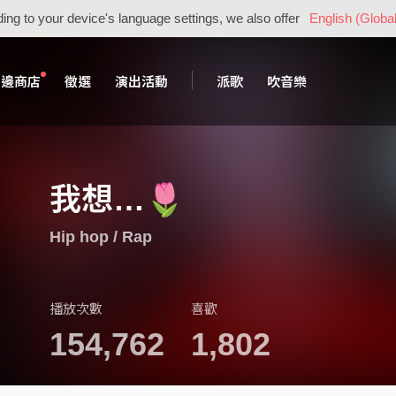
ing to your device's language settings, we also offer
English (Global
周邊商店
徵選
演出活動
派歌
吹音樂
我想…🌷
Hip hop / Rap
播放次數
喜歡
154,762
1,802