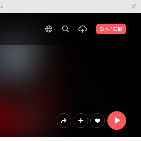
)
.
登入 / 註冊