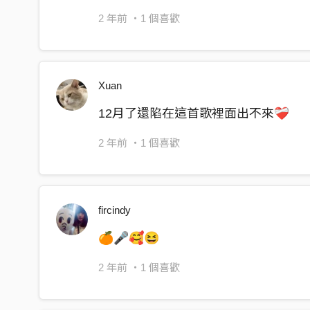
我也想讓你懂
2 年前
・1 個喜歡
還是甘願為你墜落
到脈搏的盡頭
你愛的
Xuan
每顆繁星穿過太空 要幾光年的距離
12月了還陷在這首歌裡面出不來❤️‍🩹
能不能再多給我幾分鐘改寫我們的續集
哪怕你的謎底猜不透 但這次我認真傾聽
2 年前
・1 個喜歡
就趴在你的身邊等你睡醒那樣守護你
就當是我太慢懂
fircindy
像瓶中信流太久
像有些旋律總是跟不上伴奏
🍊🎤🥰😆
還想當你的愛寵
2 年前
・1 個喜歡
還想把你的愛寵
還想再聽你半夢半醒說愛我