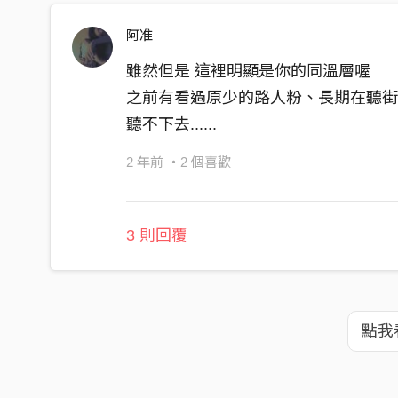
阿准
雖然但是 這裡明顯是你的同溫層喔
之前有看過原少的路人粉、長期在聽
聽不下去......
2 年前
・2 個喜歡
3 則回覆
點我