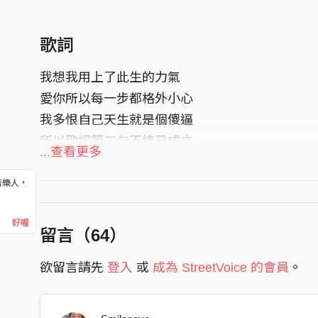
歌詞
我想我用上了此生的力氣
愛你所以每一步都格外小心
我多恨自己天生就是個傻逼
所以歌詞第二句不總是成立
...查看更多
而我以為這是愛必經的磨合期
吻過小指拉勾的承諾成立
音樂人，
！
以為還有時間能夠讓我去努力
好喔
但卻沒看見在你心裡雨不停
留言（
64
）
你說有天總會有人教我如何愛人
欲留言請先
登入
或
成為 StreetVoice 的會員
。
但是如果少了你又怎麼算是愛呢
不想放棄牽著手跨過的每個坎坷
剛出航的船何必斷了他的帆繩