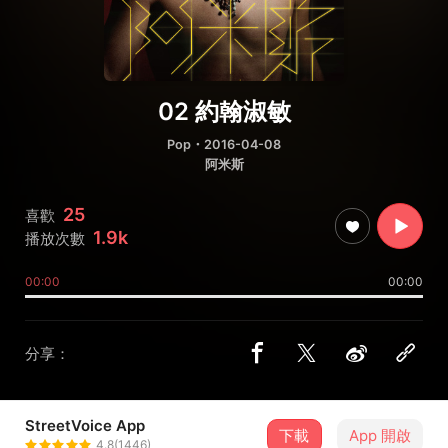
02 約翰淑敏
Pop
・2016-04-08
阿米斯
25
喜歡
1.9k
播放次數
00:00
00:00
分享：
StreetVoice App
下載
App 開啟
Suming舒米恩
4.8(1446)